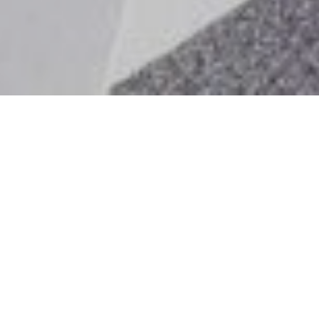
è un progetto culturale di Marketing Arena – K
ABSTRACT
Abbiamo tutti riempito la nostra realtà di fatti,
movimenti, oggetti, risorse. Li diamo quasi per scontati
perché non riusciamo ad immaginarci una realtà in cui
possa mancare qualcosa.